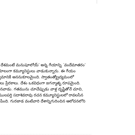
‌ దేశమంటే మనుషూలోయ్‌’ అన్న గేయాన్ని `వందేమాతరం’
నుకూలంగా కమ్యూనిస్టులు వాడుకున్నారు. ఈ గేయం
ద్యమానికి అననుకూలమైంది. స్వాతంత్య్రోద్యమంలో
ాలు ప్రేరకాలు. దేశం ఒకవిధంగా జగన్మాతృ రూపమైంది.
ినవాడు. గతమును చూచేప్పుడు వాళ్ల దృష్టితోనే చూచి,
ులపర్తి సదాశివరావు రచన కమ్యూనిస్టులలో రావలసిన
ూపింది. గురజాడ వంటివారి దేశాన్నిగురించిన ఆలోచనలోని