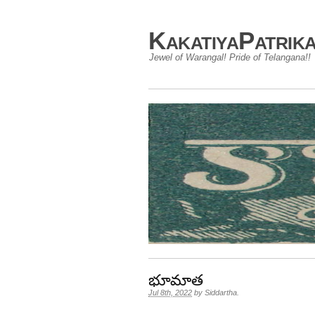
KakatiyaPatrik
Jewel of Warangal! Pride of Telangana!!
భూమాత
Jul 8th, 2022
by
Siddartha
.