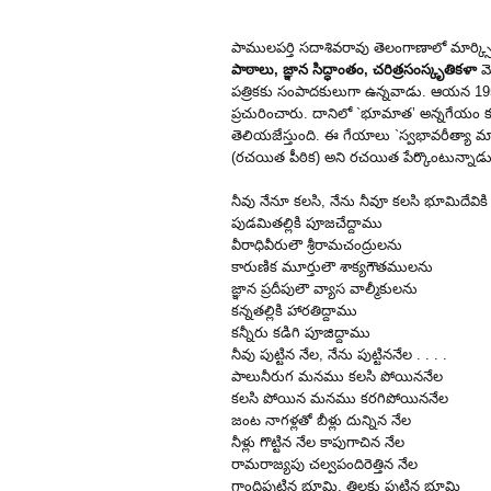
పాములపర్తి సదాశివరావు తెలంగాణాలో మార్క్
పాఠాలు, జ్ఞాన సిద్ధాంతం, చరిత్రసంస్కృతికళా
మ
పత్రికకు సంపాదకులుగా ఉన్నవాడు. ఆయన 1
ప్రచురించారు. దానిలో `భూమాత’ అన్నగేయం కమ
తెలియజేస్తుంది. ఈ గేయాలు `స్వభావరీత్యా మార
(రచయిత పీఠిక) అని రచయిత పేర్కొంటున్నాడు
నీవు నేనూ కలసి, నేను నీవూ కలసి భూమిదేవికి
పుడమితల్లికి పూజచేద్దాము
వీరాధివీరులౌ శ్రీరామచంద్రులను
కారుణిక మూర్తులౌ శాక్యగౌతములను
జ్ఞాన ప్రదీపులౌ వ్యాస వాల్మీకులను
కన్నతల్లికి హారతిద్దాము
కన్నీరు కడిగి పూజిద్దాము
నీవు పుట్టిన నేల, నేను పుట్టిననేల . . . .
పాలునీరుగ మనము కలసి పోయిననేల
కలసి పోయిన మనము కరగిపోయిననేల
జంట నాగళ్లతో బీళ్లు దున్నిన నేల
నీళ్లు గొట్టిన నేల కాపుగాచిన నేల
రామరాజ్యపు చల్వపందిరెత్తిన నేల
గాంధిపుట్టిన భూమి, తిలకు పుట్టిన భూమి