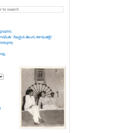
graphic
సమితి ‘ నిజమైన తెలుగు కళామతల్లి!
Integrity
రావు
i