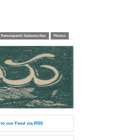
Pamulaparthi Sadasiva Rao
Photos
e
to our Feed
via RSS