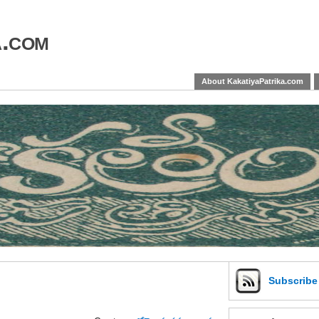
a.com
About KakatiyaPatrika.com
Subscrib