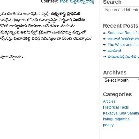
Search
Courtesy:
కోవెల సువ్రసన్నాచార్య
సియ చింతనకు ఆధారమైన వ్యక్తి.
తత్త్వశాస్త్ర ప్రాథమిక
ొదలైన గ్రంథాలు రచించి కమ్యూనిస్టు పార్టీవారి
సందేశం
Recent Posts
957లో
అభ్యుదయ గేయాలు
అనే కవితా సంకలనం
్యూనిస్టుల ఆలోచనల్లో క్రమంగా ఎంతమార్పు వచ్చిందో
Sadasiva Rao Info
్కి్సస్టు పునాదికల్గి వివిధ సమస్యల నావరించి యున్నాయి’
అలనాటి ‘కాకతీయ కళా
.
The Writer and his 
భూమాత
పాములపర్తి సదాశివ 
 పూలువేద్దాము
Archives
Archives
Categories
Articles
Historical Facts
Kakatiya Kala Samith
kalaguragampa
poetry