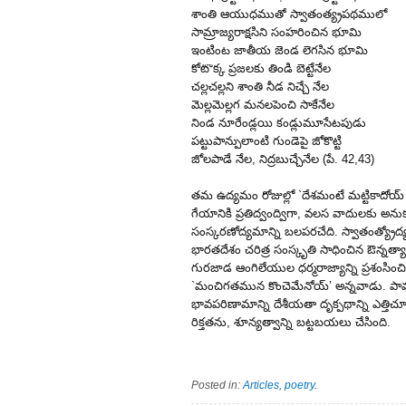
శాంతి ఆయుధముతో స్వాతంత్య్రపథములో
సామ్రాజ్యరాక్షసిని సంహరించిన భూమి
ఇంటింట జాతీయ జెండ లెగసిన భూమి
కోటొక్క ప్రజలకు తిండి బెట్టేనేల
చల్లచల్లని శాంతి నీడ నిచ్చే నేల
మెల్లమెల్లగ మనలపెంచి సాకేనేల
నిండ నూరేండ్లయి కండ్లుమూసేటపుడు
పట్టుపాన్పులాంటి గుండెపై జోకొట్టి
జోలపాడే నేల, నిద్రబుచ్చేనేల (పే. 42,43)
తమ ఉద్యమం రోజుల్లో `దేశమంటే మట్టికాదోయ్
గేయానికి ప్రతిద్వంద్విగా, వలస వాదులకు అ
సంస్కరణోద్యమాన్ని బలపరచేది. స్వాతంత్య్రో
భారతదేశం చరిత్ర సంస్కృతి సాధించిన ఔన్నత్య
గురజాడ ఆంగిలేయుల ధర్మరాజ్యాన్ని ప్రశంసించ
`మంచిగతమున కొంచెమేనోయ్‌’ అన్నవాడు. పామ
భావపరిణామాన్ని దేశీయతా దృక్పథాన్ని ఎత్తిచ
రిక్తతను, శూన్యత్వాన్ని బట్టబయలు చేసింది.
Posted in:
Articles
,
poetry
.